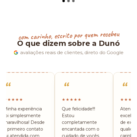
com carinho, escrito por quem recebeu
O que dizem sobre a Dunó
avaliações reais de clientes, direto do Google
“
“
“
★★★★★
★★★★★
★★★★
Minha experiência
Que felicidade!!!
Atendi
foi simplesmente
Estou
excelen
maravilhosa! Desde
completamente
de ext
o primeiro contato
encantada com o
qualida
fui atendida com
cuidado de vocês
carinho