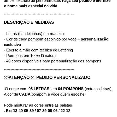
ambiente cheio de personalidade. 
Faça seu pedido e eternize 
o nome mais especial na vida.
------------------------------------------------------
DESCRIÇÃO E MEDIDAS
- Letras (bandeirinhas) em madeira
- Cor de cada pompom escolhido por você – 
personalização 
exclusiva
- Escrito à mão com técnica de Lettering
- Pompons em 100% lã natural
- 40 cores disponíveis para personalização dos pompons
------------------------------------------------------
>>ATENÇÃO<<  PEDIDO PERSONALIZADO
 O nome com 
03 LETRAS
 terá 
04 POMPONS
 (entre as letras). 
A cor de
 CADA
 pompom é você quem escolhe. 
Pode misturar as cores entre as paletas 
. Ex: 13-40-05-39 / 07-39-08-06 / 22-12 