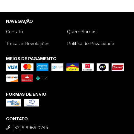
encontrar
todo o capricho ao
e quali
profissionais que
embalar a peça,
abenço
colocam tanto amor
cada pom-pom
NAVEGAÇÃO
no que fazem.
embrulhado
Recomendo de
separadinho para
Contato
Quem Somos
coração!
não embolar. Um
Trocas e Devoluções
cuidado realmente
Política de Privacidade
especial!
MEIOS DE PAGAMENTO
FORMAS DE ENVIO
CONTATO
(32) 9 9966-0744