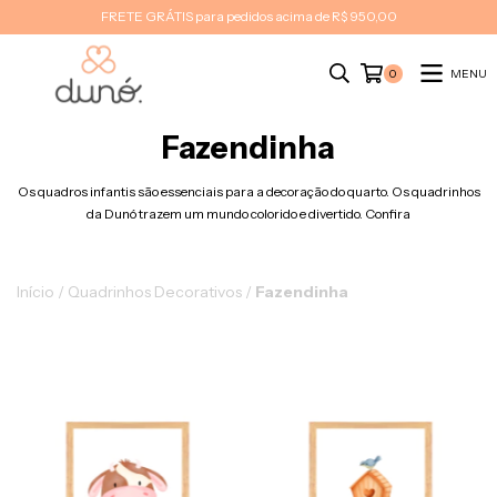
FRETE GRÁTIS para pedidos acima de R$ 950,00
MENU
0
Fazendinha
Os quadros infantis são essenciais para a decoração do quarto. Os quadrinhos
da Dunó trazem um mundo colorido e divertido. Confira
Início
/
Quadrinhos Decorativos
/
Fazendinha