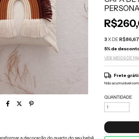
PERSONA
R$260
3
X DE
R$86,6
5% de descont
VER MEIOS DE P
Frete gráti
Não acumulável com
QUANTIDADE
ransformar a decoração do quarto do seu bebê