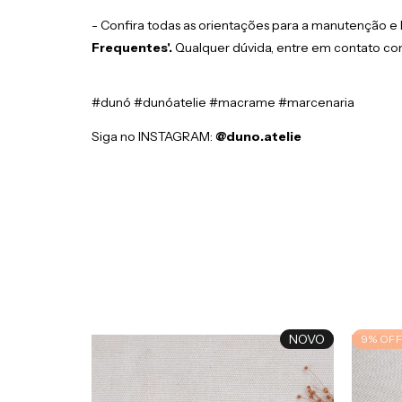
- Confira todas as orientações para a manutenção 
Frequentes
'.
Qualquer dúvida, entre em contato co
#dunó #dunóatelie #macrame #marcenaria
Siga no INSTAGRAM:
@duno.atelie
NOVO
9
%
OFF