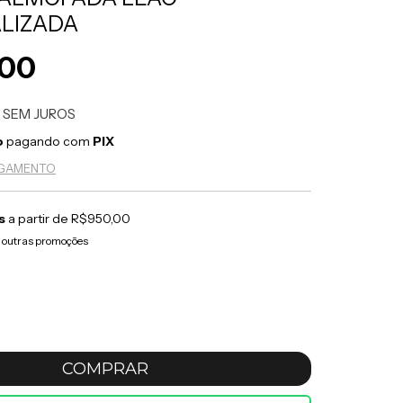
LIZADA
,00
7
SEM JUROS
o
pagando com
PIX
AGAMENTO
s
a partir de
R$950,00
 outras promoções