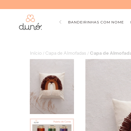
BANDEIRINHAS COM NOME
Início
Capa de Almofadas
Capa de Almofada
/
/