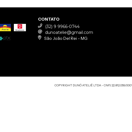
CONTATO
(32) 9 9966-0744
dunoatelie@gmail.com
São João Del Rei - MG
COPYRIGHT DUNÓ ATELIÊ LTDA - CNPJ 22.812.059/0001-