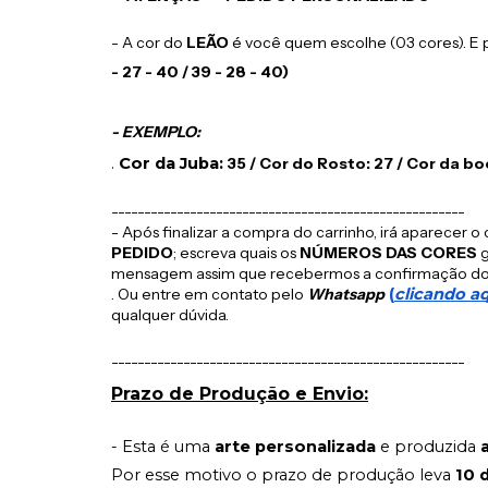
-
A cor do
LEÃO
é você quem escolhe (03 cores). E p
- 27 - 40
/ 39 - 28 - 40
)
- EXEMPLO:
.
Cor da Juba:
35 / Cor do Rosto: 27 / Cor da b
------------------------------------------------------
- Após finalizar a compra do carrinho, irá aparecer
PEDIDO
; escreva quais os
NÚMEROS DAS CORES
g
mensagem assim que recebermos a confirmação do
. Ou entre em contato pelo
Whatsapp
(
clicando a
qualquer dúvida.
------------------------------------------------------
Prazo de Produção e Envio:
- Esta é uma
arte personalizada
e produzida
a
Por esse motivo o prazo de produção leva
10 