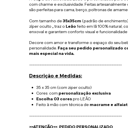
com charme e exclusividade. Feitas artesanalmente 
são perfeitas para cama, berço, poltronas de amamen
Com
tamanho de
35x35cm
(padrão de enchimento
zíper oculto
,
traz o
Leão
feito em lã 100% natural,
co
enxoval e
garantem conforto visual e funcionalidade
Decore com amor e transforme o espaço do seu be
personalidade.
Faça seu pedido personalizado c
mais especial na vida.
------------------------------------------------------
Descrição e Medidas:
35 x 35 cm (com ziper oculto)
Cores com
personalização exclusiva
Escolha 03 cores
pro LEÃO
Feito à mão com técnica de
macrame e alfaiat
------------------------------------------------------
>>ATENÇÃO<< PEDIDO PERSONALIZADO