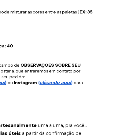
ode misturar as cores entre as paletas
(
EX: 35
oca: 40
 o campo de
OBSERVAÇÕES SOBRE SEU
ostaria, que entraremos em contato por
 seu pedido:
qui
)
ou
Instagram
(
clicando aqui
)
para
rtesanalmente
uma a uma, pra você...
dias úteis
a partir da confirmação de