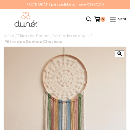
FRETE GRÁTIS para pedidos acima de R$ 950,00
MENU
0
Início
/
Filtro dos Sonhos
/
Ver todas as peças
/
Filtro dos Sonhos Chuvisco