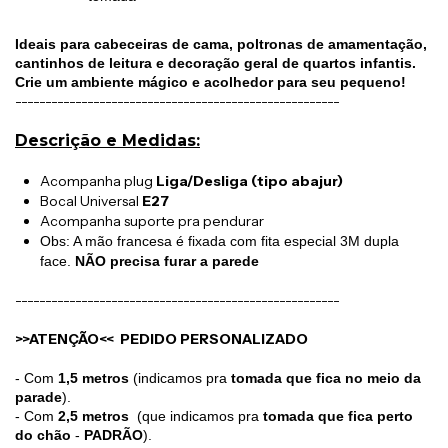
Ideais para cabeceiras de cama, poltronas de amamentação, 
cantinhos de leitura e decoração geral de quartos infantis. 
Crie um ambiente mágico e acolhedor para seu pequeno!
------------------------------------------------------
Descrição e Medidas:
Acompanha plug
Liga/Desliga (tipo abajur)
Bocal Universal
E27
Acompanha suporte pra pendurar
Obs: A mão francesa é fixada com fita especial 3M dupla
face.
NÃO precisa furar a parede
------------------------------------------------------
>>ATENÇÃO<< PEDIDO PERSONALIZADO
- Com 
1,5 metros
 (indicamos pra 
tomada que fica no meio da 
parade
).
- Com 
2,5 metros
  (que indicamos pra 
tomada que fica perto 
do chão
 - 
PADRÃO
).