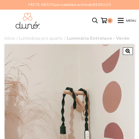
FRETE GRÁTIS para pedidos acima de R$ 950,00
MENU
0
Início
/
Luminárias pro quarto
/
Luminária Entrelace - Verde