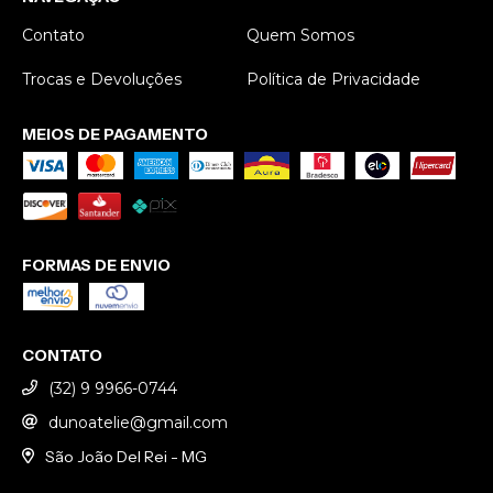
no que fazem.
embrulhado
Recomendo de
separadinho para
Contato
Quem Somos
coração!
não embolar. Um
Trocas e Devoluções
cuidado realmente
Política de Privacidade
especial!
MEIOS DE PAGAMENTO
FORMAS DE ENVIO
CONTATO
(32) 9 9966-0744
dunoatelie@gmail.com
São João Del Rei - MG