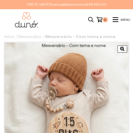
FRETE GRÁTIS para pedidos acima de R$ 950,00
MENU
0
Início
/
Mesversário
/
Mesversário - Com tema e nome