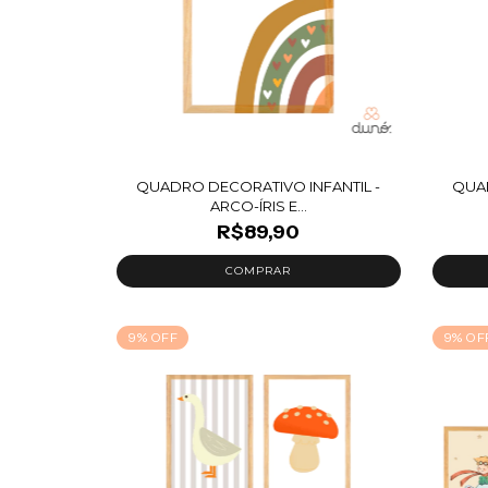
QUADRO DECORATIVO INFANTIL -
QUAD
ARCO-ÍRIS E...
R$89,90
9
%
OFF
9
%
OF