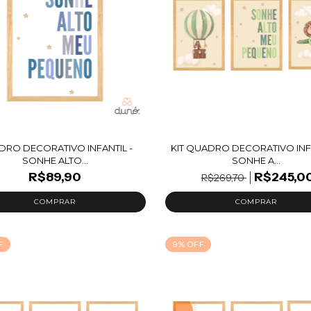
RO DECORATIVO INFANTIL -
KIT QUADRO DECORATIVO INFA
SONHE ALTO...
SONHE A...
R$89,90
R$245,0
R$269,70
F
9
%
OFF