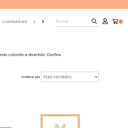
LUMINÁRIAS
QUADRINHOS
CAPA DE ALMOFADA
BALÃ
0
do colorido e divertido. Confira
Ordenar por