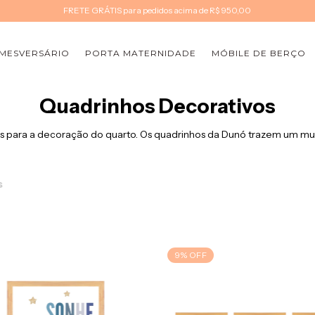
FRETE GRÁTIS para pedidos acima de R$ 950,00
MESVERSÁRIO
PORTA MATERNIDADE
MÓBILE DE BERÇO
Quadrinhos Decorativos
ais para a decoração do quarto. Os quadrinhos da Dunó trazem um mun
s
9
%
OFF