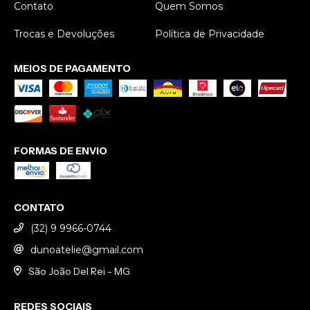
Recomendo de
separadinho para
Contato
Quem Somos
coração!
não embolar. Um
Trocas e Devoluções
cuidado realmente
Política de Privacidade
especial!
MEIOS DE PAGAMENTO
FORMAS DE ENVIO
CONTATO
(32) 9 9966-0744
dunoatelie@gmail.com
São João Del Rei - MG
REDES SOCIAIS