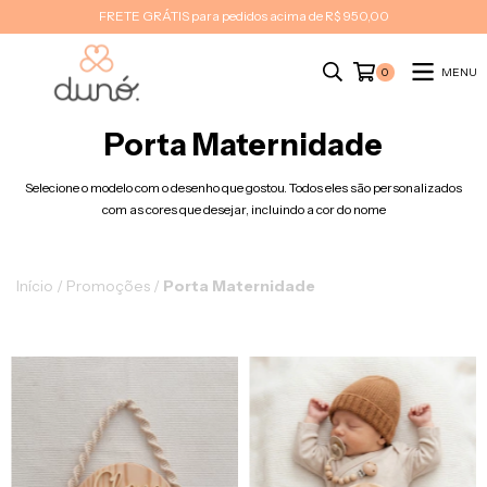
FRETE GRÁTIS para pedidos acima de R$ 950,00
MENU
0
Porta Maternidade
Selecione o modelo com o desenho que gostou. Todos eles são personalizados
com as cores que desejar, incluindo a cor do nome
Início
/
Promoções
/
Porta Maternidade