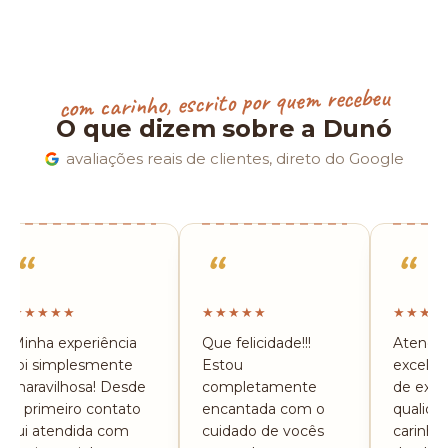
com carinho, escrito por quem recebeu
O que dizem sobre a Dunó
avaliações reais de clientes, direto do Google
“
“
“
★★★★★
★★★★★
★★★★
Minha experiência
Que felicidade!!!
Atendi
foi simplesmente
Estou
excelen
maravilhosa! Desde
completamente
de ext
o primeiro contato
encantada com o
qualida
fui atendida com
cuidado de vocês
carinho