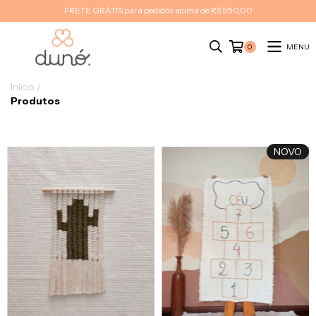
FRETE GRÁTIS para pedidos acima de R$ 950,00
MENU
0
Início
/
Produtos
NOVO