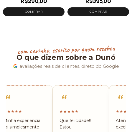
R$290,00
R$395,00
com carinho, escrito por quem recebeu
O que dizem sobre a Dunó
avaliações reais de clientes, direto do Google
“
“
“
★★★★★
★★★★★
★★★★
Minha experiência
Que felicidade!!!
Atendi
foi simplesmente
Estou
excelen