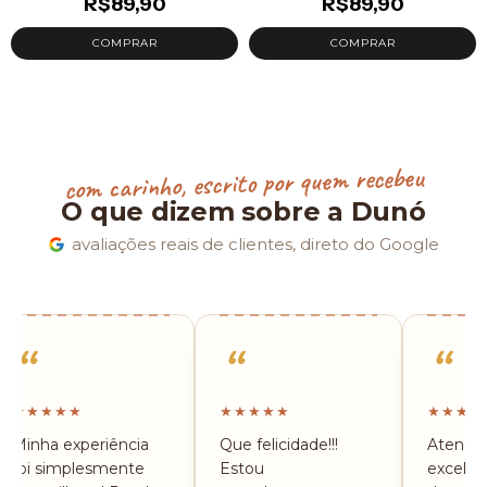
R$89,90
R$89,90
com carinho, escrito por quem recebeu
O que dizem sobre a Dunó
avaliações reais de clientes, direto do Google
“
“
“
★★★★★
★★★★★
★★★★
Minha experiência
Que felicidade!!!
Atendi
foi simplesmente
Estou
excelen