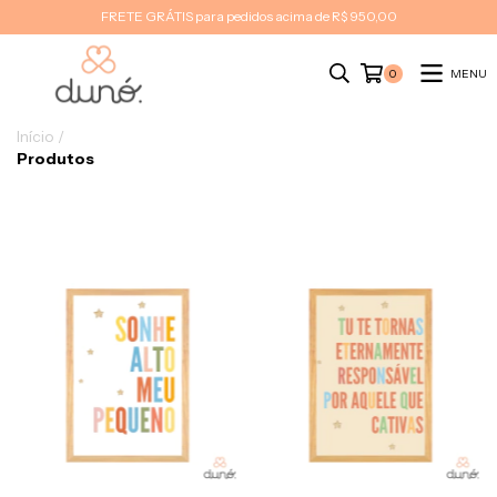
FRETE GRÁTIS para pedidos acima de R$ 950,00
MENU
0
Início
/
Produtos